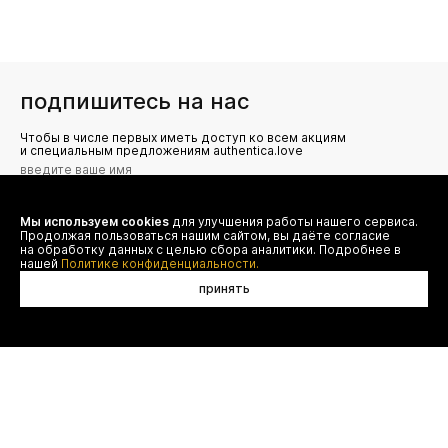
подпишитесь на нас
Чтобы в числе первых иметь доступ ко всем акциям
и специальным предложениям authentica.love
Мы используем cookies
для улучшения работы нашего сервиса.
Я даю согласие на сбор, обработку и хранение моих
Продолжая пользоваться нашим сайтом, вы даёте согласие
персональных данных (имя, email, телефон) для получения
рекламных и информационных рассылок от ООО 'БТ
на обработку данных с целью сбора аналитики. Подробнее в
Юнайтед', а также ознакомлен(а) с
нашей
Политике конфиденциальности.
Политикой конфиденциальности
принять
договор оферты
(495) 777-20-90