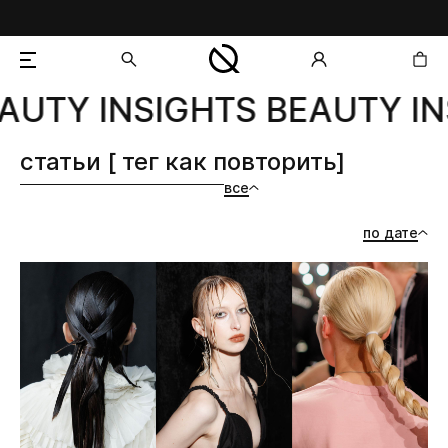
AUTY INSIGHTS BEAUTY IN
добавлен в корзину
статьи [ тег как повторить]
все
по дате