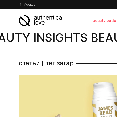
Москва
beauty outle
UTY INSIGHTS BEAU
статьи [ тег загар]