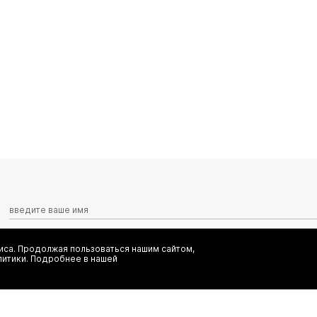
са. Продолжая пользоваться нашим сайтом,
Я даю согласие на сбор, обработку и хранение моих персональных
литики. Подробнее в нашей
информационных рассылок от ООО 'БТ Юнайтед', а также ознаком