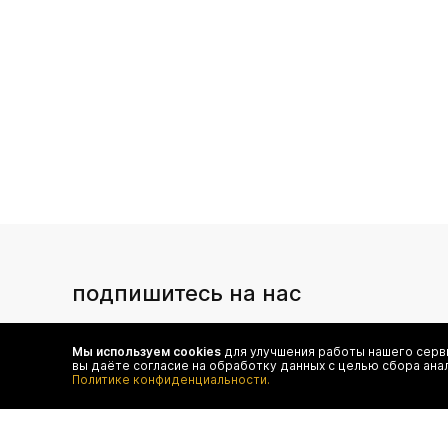
подпишитесь на нас
Чтобы в числе первых иметь доступ ко всем акциям
и специальным предложениям authentica.love
Мы используем cookies
для улучшения работы нашего серви
вы даёте согласие на обработку данных с целью сбора ана
Политике конфиденциальности.