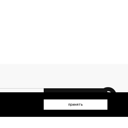
 данных (имя, email, телефон) для получения рекламных и
принять
лен(а) с
Политикой конфиденциальности