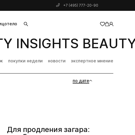
+7 (495) 777-20-90
ицо
тело
Y INSIGHTS BEAUTY 
добавлен в корзину
дж
покупки недели
новости
экспертное мнение
по дате
Для продления загара: