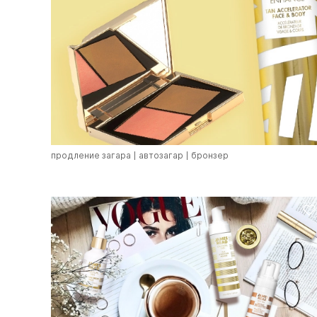
продление загара
автозагар
бронзер