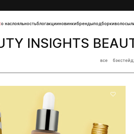
t
о нас
лояльность
блог
акции
новинки
бренды
подборки
волосы
л
TY INSIGHTS BEAUT
все
бэкстей