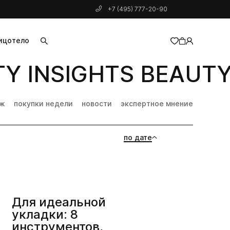
+7 (495) 777-20-90
ицо
тело
Y INSIGHTS BEAUTY 
добавлен в корзину
дж
покупки недели
новости
экспертное мнение
по дате
Для идеальной
укладки: 8
инструментов,