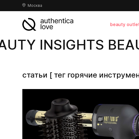
Москва
beauty outle
AUTY INSIGHTS BEAU
статьи [ тег горячие инструме