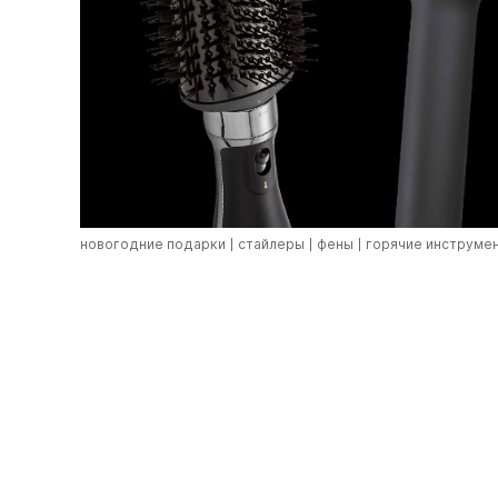
новогодние подарки
стайлеры
фены
горячие инструме