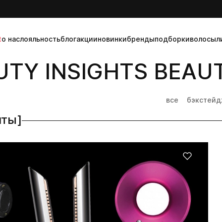
t
о нас
лояльность
блог
акции
новинки
бренды
подборки
волосы
л
TY INSIGHTS BEAUT
все
бэкстей
нты]