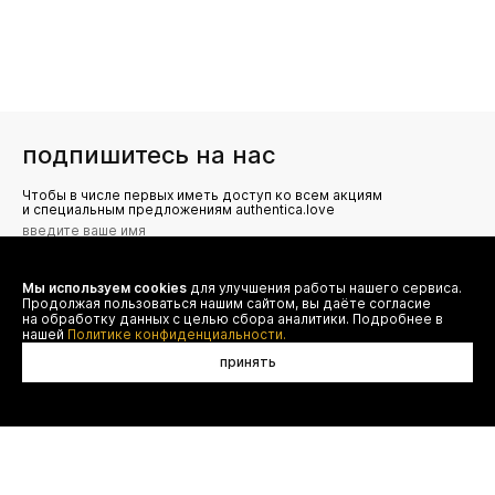
подпишитесь на нас
Чтобы в числе первых иметь доступ ко всем акциям
и специальным предложениям authentica.love
Мы используем cookies
для улучшения работы нашего сервиса.
Я даю согласие на сбор, обработку и хранение моих
Продолжая пользоваться нашим сайтом, вы даёте согласие
персональных данных (имя, email, телефон) для получения
рекламных и информационных рассылок от ООО 'БТ
на обработку данных с целью сбора аналитики. Подробнее в
Юнайтед', а также ознакомлен(а) с
нашей
Политике конфиденциальности.
Политикой конфиденциальности
принять