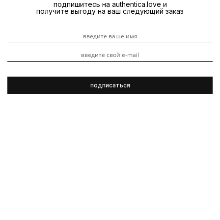
подпишитесь на authentica.love и
получите выгоду на ваш следующий заказ
выбор елены рачицкой: 7 маст-хэвов на весну
14 апреля 2021
1574