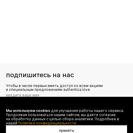
подпишитесь на нас
Чтобы в числе первых иметь доступ ко всем акциям
и специальным предложениям authentica.love
Мы используем cookies
для улучшения работы нашего сервиса.
Я даю согласие на сбор, обработку и хранение моих
Продолжая пользоваться нашим сайтом, вы даёте согласие
персональных данных (имя, email, телефон) для получения
рекламных и информационных рассылок от ООО 'БТ
на обработку данных с целью сбора аналитики. Подробнее в
Юнайтед', а также ознакомлен(а) с
нашей
Политике конфиденциальности.
Политикой конфиденциальности
принять