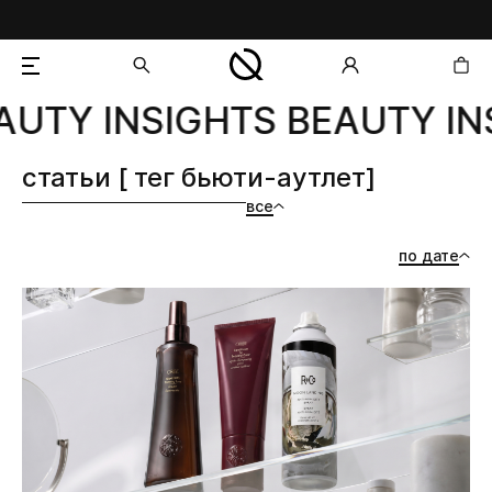
AUTY INSIGHTS BEAUTY IN
добавлен в корзину
статьи [ тег бьюти-аутлет]
все
по дате