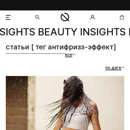
SIGHTS BEAUTY INSIGHTS 
добавлен в корзину
статьи [ тег антифризз-эффект]
все
по дате