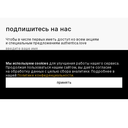
подпишитесь на нас
Чтобы в числе первых иметь доступ ко всем акциям
и специальным предложениям authentica.love
Мы используем cookies
для улучшения работы нашего сервиса.
Я даю согласие на сбор, обработку и хранение моих
Продолжая пользоваться нашим сайтом, вы даёте согласие
персональных данных (имя, email, телефон) для получения
рекламных и информационных рассылок от ООО 'БТ
на обработку данных с целью сбора аналитики. Подробнее в
Юнайтед', а также ознакомлен(а) с
нашей
Политике конфиденциальности.
Политикой конфиденциальности
принять
договор оферты
(495) 777-20-90