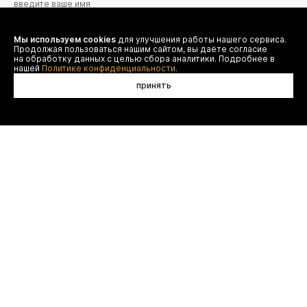
Мы используем cookies
для улучшения работы нашего сервиса.
Я даю согласие на сбор, обработку и хранение моих
Продолжая пользоваться нашим сайтом, вы даёте согласие
персональных данных (имя, email, телефон) для получения
рекламных и информационных рассылок от ООО 'БТ
на обработку данных с целью сбора аналитики. Подробнее в
Юнайтед', а также ознакомлен(а) с
нашей
Политике конфиденциальности.
Политикой конфиденциальности
принять
договор оферты
(495) 777-20-90
оплата
(800) 777-20-90
доставка
shop@authentica.love
возврат
режим работы: с 10:00 до 19:00
программа лояльности
пн - пт
контакты
отследить заказ
конфиденциальность
FAQ