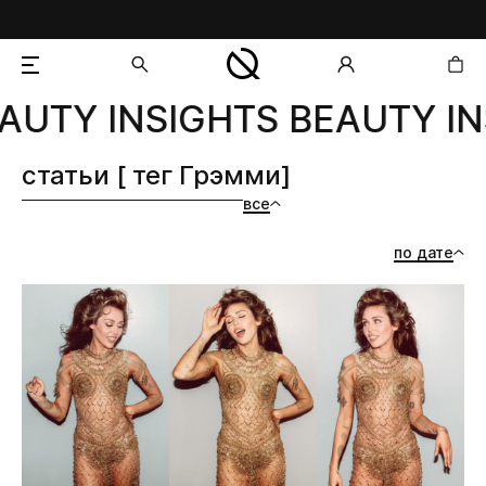
AUTY INSIGHTS BEAUTY IN
добавлен в корзину
статьи [ тег Грэмми]
все
по дате