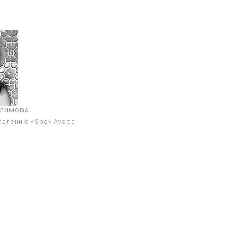
слимова
авлению «Spa» Aveda