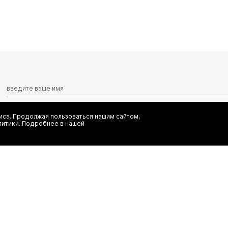
са. Продолжая пользоваться нашим сайтом,
Я даю согласие на сбор, обработку и хранение моих персональных
литики. Подробнее в нашей
информационных рассылок от ООО 'БТ Юнайтед', а также ознаком
заказ
(495) 777-20-90
иальность
(800) 777-20-90
shop@authentica.love
режим работы: с 10:00 до 19:00 пн 