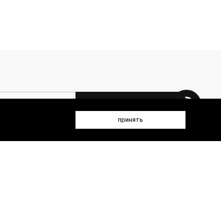
 данных (имя, email, телефон) для получения рекламных и
принять
лен(а) с
Политикой конфиденциальности
- пт