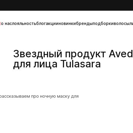
t
о нас
лояльность
блог
акции
новинки
бренды
подборки
волосы
л
Звездный продукт Aved
для лица Tulasara
рассказываем про ночную маску для