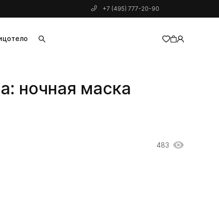
+7 (495) 777-20-90
ицо
тело
добавлен в корзину
a: ночная маска
483