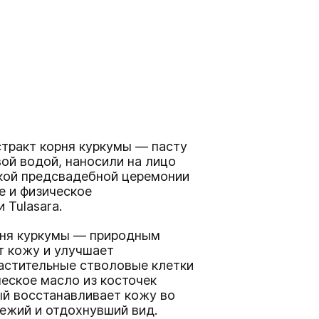
стракт корня куркумы — пасту
ой водой, наносили на лицо
кой предсвадебной церемонии
е и физическое
 Tulasara.
рня куркумы — природным
т кожу и улучшает
растительные стволовые клетки
ческое масло из косточек
ый восстанавливает кожу во
вежий и отдохнувший вид.