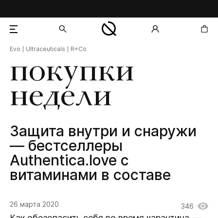
Evo
Ultraceuticals
R+Co
добавлен в корзину
покупки
недели
Защита внутри и снаружи
— бестселлеры
Authentica.love с
витаминами в составе
26 марта 2020
346
Как обезопасить себя во время карантина —