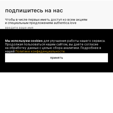
подпишитесь на нас
Чтобы в числе первых иметь доступ ко всем акциям
и специальным предложениям authentica.love
Мы используем cookies
для улучшения работы нашего сервиса.
Я даю согласие на сбор, обработку и хранение моих
Продолжая пользоваться нашим сайтом, вы даёте согласие
персональных данных (имя, email, телефон) для получения
рекламных и информационных рассылок от ООО 'БТ
на обработку данных с целью сбора аналитики. Подробнее в
Юнайтед', а также ознакомлен(а) с
нашей
Политике конфиденциальности.
Политикой конфиденциальности
принять
договор оферты
(495) 777-20-90
оплата
(800) 777-20-90
доставка
shop@authentica.love
возврат
режим работы: с 10:00 до 19:00
программа лояльности
пн - пт
контакты
отследить заказ
конфиденциальность