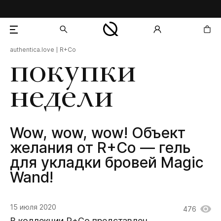
authentica.love
R+Co
добавлен в корзину
покупки
недели
Wow, wow, wow! Объект
желания от R+Co — гель
для укладки бровей Magic
Wand!
15 июля 2020
476
В коллекции R+Co представлен