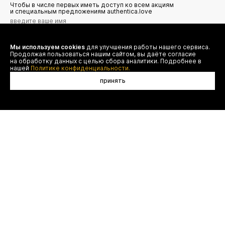
Чтобы в числе первых иметь доступ ко всем акциям
и специальным предложениям authentica.love
Мы используем cookies
для улучшения работы нашего сервиса.
Я даю согласие на сбор, обработку и хранение моих
Продолжая пользоваться нашим сайтом, вы даёте согласие
персональных данных (имя, email, телефон) для получения
рекламных и информационных рассылок от ООО 'БТ
на обработку данных с целью сбора аналитики. Подробнее в
Юнайтед', а также ознакомлен(а) с
нашей
Политике конфиденциальности.
Политикой конфиденциальности
принять
договор оферты
(495) 777-20-90
оплата
(800) 777-20-90
доставка
shop@authentica.love
возврат
режим работы: с 10:00 до 19:00
программа лояльности
пн - пт
контакты
отследить заказ
конфиденциальность
FAQ
© authentica