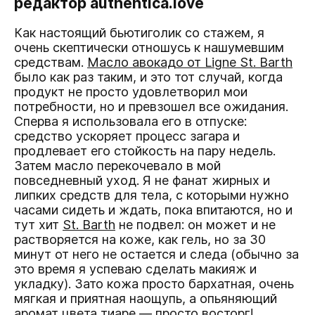
редактор authentica.love
Как настоящий бьютиголик со стажем, я
очень скептически отношусь к нашумевшим
средствам.
Масло авокадо от Ligne St. Barth
было как раз таким, и это тот случай, когда
продукт не просто удовлетворил мои
потребности, но и превзошел все ожидания.
Сперва я использовала его в отпуске:
средство ускоряет процесс загара и
продлевает его стойкость на пару недель.
Затем масло перекочевало в мой
повседневный уход. Я не фанат жирных и
липких средств для тела, с которыми нужно
часами сидеть и ждать, пока впитаются, но и
тут хит
St. Barth
не подвел: он может и не
растворяется на коже, как гель, но за 30
минут от него не остается и следа (обычно за
это время я успеваю сделать макияж и
укладку). Зато кожа просто бархатная, очень
мягкая и приятная наощупь, а опьяняющий
аромат цвета тиаре — просто восторг!