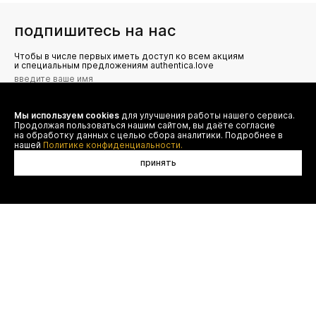
подпишитесь на нас
Чтобы в числе первых иметь доступ ко всем акциям
и специальным предложениям authentica.love
Мы используем cookies
для улучшения работы нашего сервиса.
Я даю согласие на сбор, обработку и хранение моих
Продолжая пользоваться нашим сайтом, вы даёте согласие
персональных данных (имя, email, телефон) для получения
рекламных и информационных рассылок от ООО 'БТ
на обработку данных с целью сбора аналитики. Подробнее в
Юнайтед', а также ознакомлен(а) с
нашей
Политике конфиденциальности.
Политикой конфиденциальности
принять
договор оферты
(495) 777-20-90
оплата
(800) 777-20-90
доставка
shop@authentica.love
возврат
режим работы: с 10:00 до 19:00
программа лояльности
пн - пт
контакты
отследить заказ
конфиденциальность