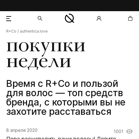
R+Co
authentica.love
добавлен в корзину
покупки
недели
Время с R+Co и пользой
для волос — топ средств
бренда, с которыми вы не
захотите расставаться
8 апреля 2020
1001
Пора расшевелить ваши волосы! Ловите