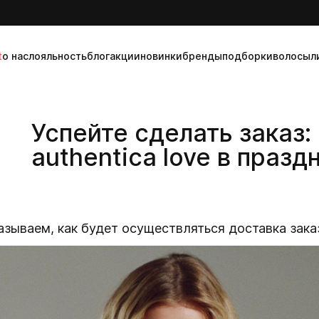
t
о нас
лояльность
блог
акции
новинки
бренды
подборки
волосы
л
Успейте сделать заказ:
authentica love в празд
азываем, как будет осуществляться доставка зака