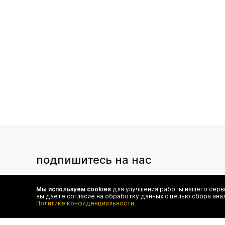
подпишитесь на нас
Чтобы в числе первых иметь доступ ко всем акциям
и специальным предложениям authentica.love
Мы используем cookies
для улучшения работы нашего серви
вы даёте согласие на обработку данных с целью сбора ана
Политике конфиденциальности.