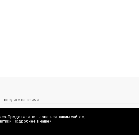
са. Продолжая пользоваться нашим сайтом,
Я даю согласие на сбор, обработку и хранение моих персональных
литики. Подробнее в нашей
информационных рассылок от ООО 'БТ Юнайтед', а также ознаком