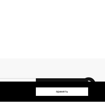
 данных (имя, email, телефон) для получения рекламных и
принять
лен(а) с
Политикой конфиденциальности