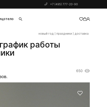
+7 (495) 777-20-90
ицо
тело
новый год
праздники
доставка
добавлен в корзину
 график работы
ники
650
зов.