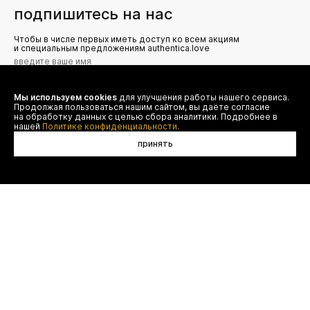
подпишитесь на нас
Чтобы в числе первых иметь доступ ко всем акциям
и специальным предложениям authentica.love
Мы используем cookies
для улучшения работы нашего сервиса.
Я даю согласие на сбор, обработку и хранение моих
Продолжая пользоваться нашим сайтом, вы даёте согласие
персональных данных (имя, email, телефон) для получения
рекламных и информационных рассылок от ООО 'БТ
на обработку данных с целью сбора аналитики. Подробнее в
Юнайтед', а также ознакомлен(а) с
нашей
Политике конфиденциальности.
Политикой конфиденциальности
принять
договор оферты
(495) 777-20-90
оплата
(800) 777-20-90
доставка
shop@authentica.love
возврат
режим работы: с 10:00 до 19:00
программа лояльности
пн - пт
контакты
отследить заказ
конфиденциальность
FAQ