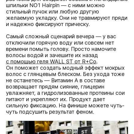
шпильки NO1 Hairpin — с ними можно
стильный пучок или любую другую
желаемую укладку. Они не травмируют пряди
и надежно фиксируют прическу.
Самый сложный сценарий вечера — у вас
отключили горячую воду или совсем нет
времени помыть голову. Просто намочите
волосы водой и зачешите их назад
с помощью геля WALL ST от R+Co
.
Он поможет создать модный эффект мокрых
волос с глянцевым блеском. Без ухода тоже
не останетесь — Витамин А в составе
возвращает прядям сияние, глицерин
увлажняет, а гидролизованные протеины сои
питают и укрепляют их. Продукт дает
сильную фиксацию. На финише можете чуть-
чуть подсушить результат феном.