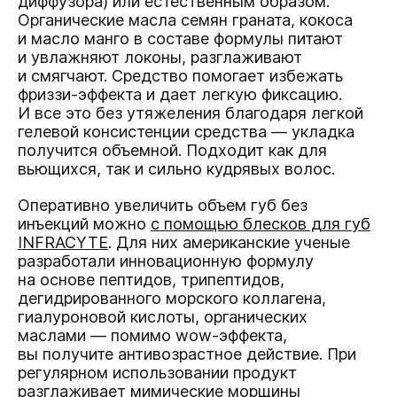
диффузора) или естественным образом.
Органические масла семян граната, кокоса
и масло манго в составе формулы питают
и увлажняют локоны, разглаживают
и смягчают. Средство помогает избежать
фриззи-эффекта и дает легкую фиксацию.
И все это без утяжеления благодаря легкой
гелевой консистенции средства — укладка
получится объемной. Подходит как для
вьющихся, так и сильно кудрявых волос.
Оперативно увеличить объем губ без
инъекций можно
с помощью блесков для губ
INFRACYTE
. Для них американские ученые
разработали инновационную формулу
на основе пептидов, трипептидов,
дегидрированного морского коллагена,
гиалуроновой кислоты, органических
маслами — помимо wow-эффекта,
вы получите антивозрастное действие. При
регулярном использовании продукт
разглаживает мимические морщины