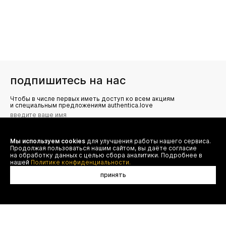
подпишитесь на нас
Чтобы в числе первых иметь доступ ко всем акциям
и специальным предложениям authentica.love
Мы используем cookies
для улучшения работы нашего сервиса.
Я даю согласие на сбор, обработку и хранение моих
Продолжая пользоваться нашим сайтом, вы даёте согласие
персональных данных (имя, email, телефон) для получения
рекламных и информационных рассылок от ООО 'БТ
на обработку данных с целью сбора аналитики. Подробнее в
Юнайтед', а также ознакомлен(а) с
нашей
Политике конфиденциальности.
Политикой конфиденциальности
принять
договор оферты
(495) 777-20-90