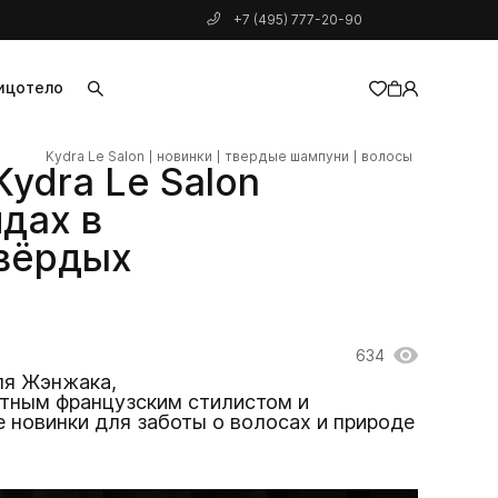
+7 (495) 777-20-90
ицо
тело
Kydra Le Salon
новинки
твердые шампуни
волосы
добавлен в корзину
ydra Le Salon
дах в
твёрдых
634
ля Жэнжака,
естным французским стилистом и
е новинки для заботы о волосах и природе