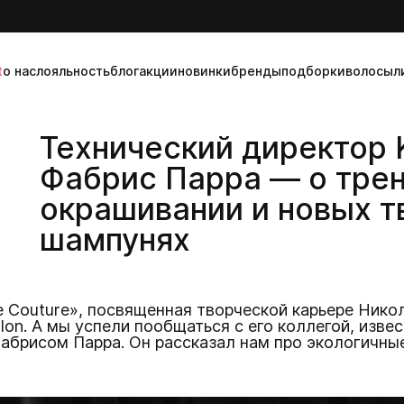
t
о нас
лояльность
блог
акции
новинки
бренды
подборки
волосы
л
Технический директор K
Фабрис Парра — о трен
окрашивании и новых 
шампунях
 Couture», посвященная творческой карьере Нико
alon. А мы успели пообщаться с его коллегой, изв
Фабрисом Парра. Он рассказал нам про экологичны