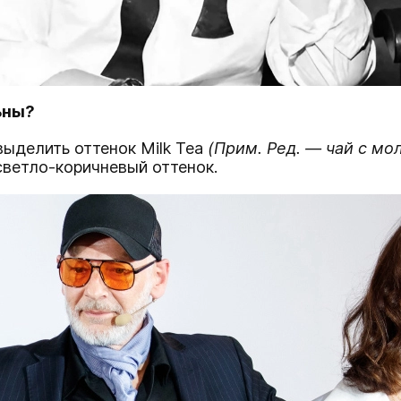
ьны?
ыделить оттенок Milk Tea
(Прим. Ред. —
чай с мо
светло-коричневый оттенок.