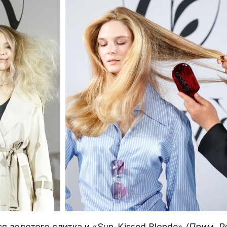
я золотого слитка и «Sun-Kissed Blonde»
(Прим. Р