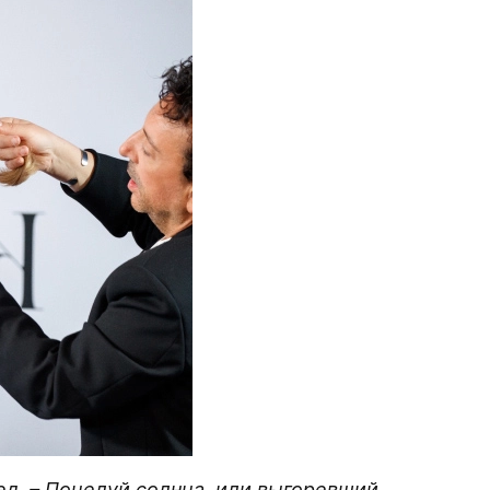
ед. – Поцелуй солнца, или выгоревший