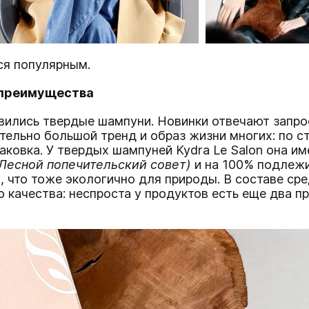
ся популярным.
м преимущества
явились твердые шампуни. Новинки отвечают запро
ительно большой тренд и образ жизни многих: по 
аковка. У твердых шампуней Kydra Le Salon она им
Лесной попечительский совет)
и на 100% подлежи
, что тоже экологично для природы. В составе с
о качества: неспроста у продуктов есть еще два п