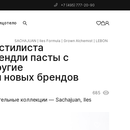
+7 (495) 777-20-90
ицо
тело
SACHAJUAN
Iles Formula
Grown Alchemist
LEBON
добавлен в корзину
 стилиста
ендли пасты с
ругие
 новых брендов
685
ельные коллекции — Sachajuan, Iles