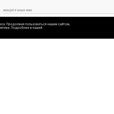
са. Продолжая пользоваться нашим сайтом,
Я даю согласие на сбор, обработку и хранение моих персональных
литики. Подробнее в нашей
информационных рассылок от ООО 'БТ Юнайтед', а также ознаком
заказ
(495) 777-20-90
иальность
(800) 777-20-90
shop@authentica.love
режим работы: с 10:00 до 19:00 пн 