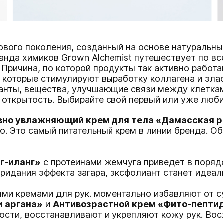
ового поколения, созданный на основе натуральны
анда химиков Grown Alchemist путешествует по вс
 Причина, по которой продукты так активно работ
 которые стимулируют выработку коллагена и элас
анты, вещества, улучшающие связи между клеткам
 открытость. Выбирайте свой первый или уже люб
вно увлажняющий крем для тела «Дамасская роз
. Это самый питательный крем в линии бренда. О
нг-иланг»
с протеинами жемчуга приведет в поряд
придания эффекта загара, эксфолиант станет идеа
ыми кремами для рук. моментально избавляют от с
и аргана»
и
Антивозрастной крем «Фито-пептид
сти, восстанавливают и укрепляют кожу рук. Вос