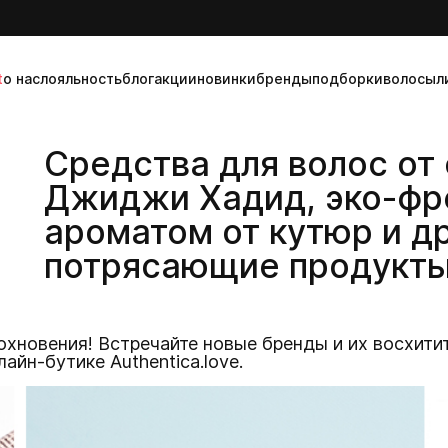
t
о нас
лояльность
блог
акции
новинки
бренды
подборки
волосы
л
Средства для волос от
Джиджи Хадид, эко-фр
ароматом от кутюр и д
потрясающие продукты
хновения! Встречайте новые бренды и их восхитит
лайн-бутике Authentica.love.