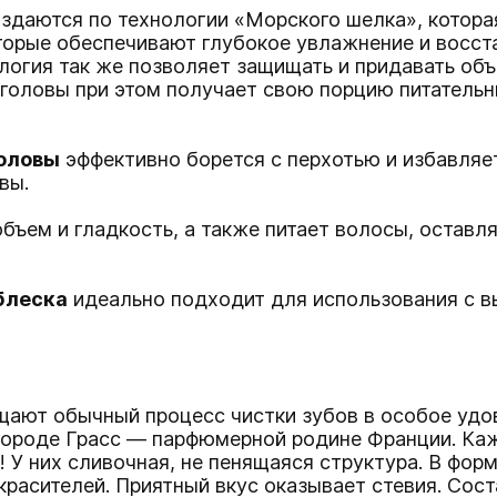
здаются по технологии «Морского шелка», котора
торые обеспечивают глубокое увлажнение и восст
логия так же позволяет защищать и придавать об
головы при этом получает свою порцию питатель
головы
эффективно борется с перхотью и избавляет
вы.
бъем и гладкость, а также питает волосы, оставл
блеска
идеально подходит для использования с в
ают обычный процесс чистки зубов в особое удов
в городе Грасс — парфюмерной родине Франции. К
 У них сливочная, не пенящаяся структура. В фор
красителей. Приятный вкус оказывает стевия. Сос