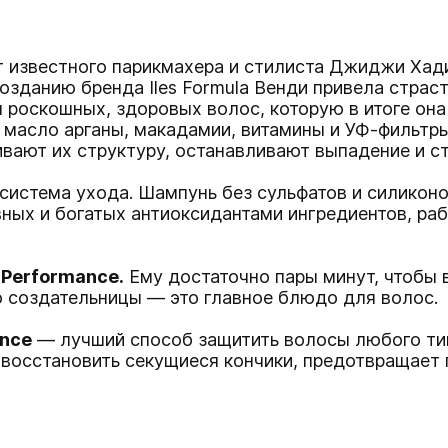
т известного парикмахера и стилиста Джиджи Хад
озданию бренда Iles Formula Венди привела страс
роскошных, здоровых волос, которую в итоге она
масло арганы, макадамии, витамины и УФ-фильтры
вают их структуру, останавливают выпадение и с
система ухода. Шампунь без сульфатов и силикон
ных и богатых антиоксидантами ингредиентов, р
 Performance.
Ему достаточно пары минут, чтобы 
 создательницы — это главное блюдо для волос.
ance
— лучший способ защитить волосы любого тип
 восстановить секущиеся кончики, предотвращает 