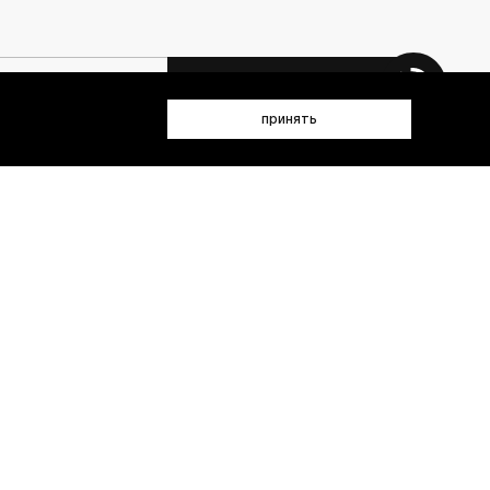
 данных (имя, email, телефон) для получения рекламных и
принять
лен(а) с
Политикой конфиденциальности
- пт