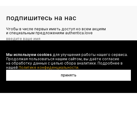
подпишитесь на нас
Чтобы в числе первых иметь доступ ко всем акциям
и специальным предложениям authentica.love
Мы используем cookies
для улучшения работы нашего сервиса.
Я даю согласие на сбор, обработку и хранение моих
Продолжая пользоваться нашим сайтом, вы даёте согласие
персональных данных (имя, email, телефон) для получения
рекламных и информационных рассылок от ООО 'БТ
на обработку данных с целью сбора аналитики. Подробнее в
Юнайтед', а также ознакомлен(а) с
нашей
Политике конфиденциальности.
Политикой конфиденциальности
принять
договор оферты
(495) 777-20-90
оплата
(800) 777-20-90
доставка
shop@authentica.love
возврат
режим работы: с 10:00 до 19:00
программа лояльности
пн - пт
контакты
отследить заказ