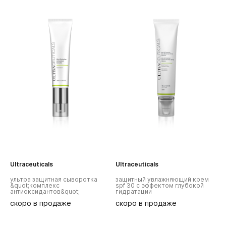
Ultraceuticals
Ultraceuticals
U
ультра защитная сыворотка
защитный увлажняющий крем
з
&quot;комплекс
spf 30 с эффектом глубокой
s
антиоксидантов&quot;
гидратации
т
скоро в продаже
скоро в продаже
с