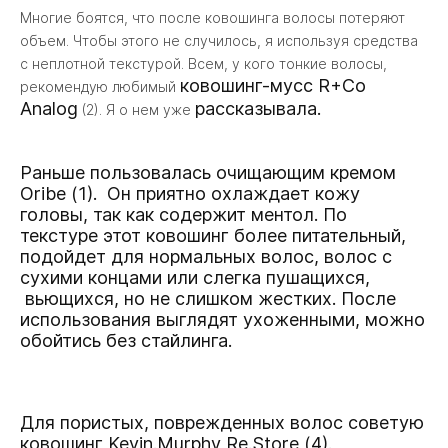
Многие боятся, что после ковошинга волосы потеряют
объем. Чтобы этого не случилось, я используя средства
с неплотной текстурой. Всем, у кого тонкие волосы,
ковошинг-мусс R+Co
рекомендую любимый
Analog
рассказывала.
(2). Я о нем уже
Раньше пользовалась
очищающим кремом
Oribe
(1). Он приятно охлаждает кожу
головы, так как содержит ментол. По
текстуре этот ковошинг более питательный,
подойдет для нормальных волос, волос с
сухими концами или слегка пушащихся,
вьющихся, но не слишком жестких. После
использования выглядят ухоженными, можно
обойтись без стайлинга.
Для пористых, поврежденных волос советую
ковошинг Kevin.Murphy Re.Store
(4).