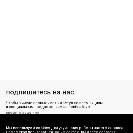
подпишитесь на нас
Чтобы в числе первых иметь доступ ко всем акциям
и специальным предложениям authentica.love
Мы используем cookies
для улучшения работы нашего сервиса.
Я даю согласие на сбор, обработку и хранение моих
Продолжая пользоваться нашим сайтом, вы даёте согласие
персональных данных (имя, email, телефон) для получения