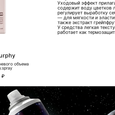
Уходовый эффект прилага
содержит воду цветков 
регулирует выработку се
— для мягкости и эласти
также экстракт грейпфру
У средства легкая тексту
работает как термозащит
urphy
невого объема
y.spray
 ₽