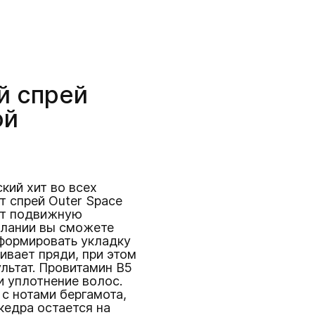
й спрей
ой
кий хит во всех
т спрей Outer Space
ет подвижную
елании вы сможете
формировать укладку
еивает пряди, при этом
льтат. Провитамин В5
и уплотнение волос.
с нотами бергамота,
кедра остается на