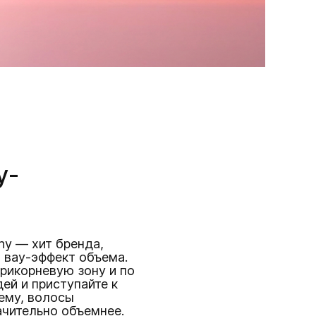
у-
phy — хит бренда,
 вау-эффект объема.
прикорневую зону и по
ей и приступайте к
ему, волосы
ачительно объемнее.