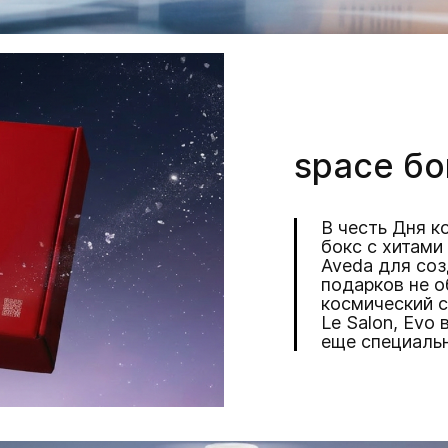
space бо
В честь Дня 
бокс с хитами 
Aveda для соз
подарков не 
космический се
Le Salon, Evo
еще специальн