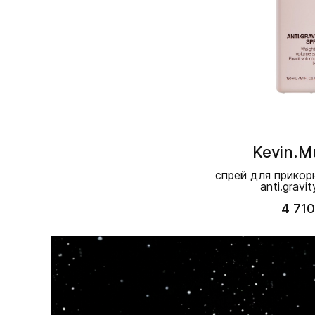
Kevin.M
спрей для прикор
anti.gravit
4 710