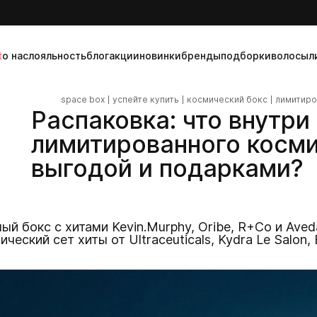
t
о нас
лояльность
блог
акции
новинки
бренды
подборки
волосы
л
space box
успейте купить
космический бокс
лимитир
Распаковка: что внутри
лимитированного косми
выгодой и подарками
й бокс с хитами Kevin.Murphy, Oribe, R+Co и Ave
еский сет хиты от Ultraceuticals, Kydra Le Salon,