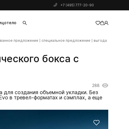
+7 (495) 777-20-90
ицо
тело
ованное предложение
специальное предложение
выгода
добавлен в корзину
ческого бокса с
?
288
da для создания объемной укладки. Без
 Evo в тревел-форматах и сэмплах, а еще