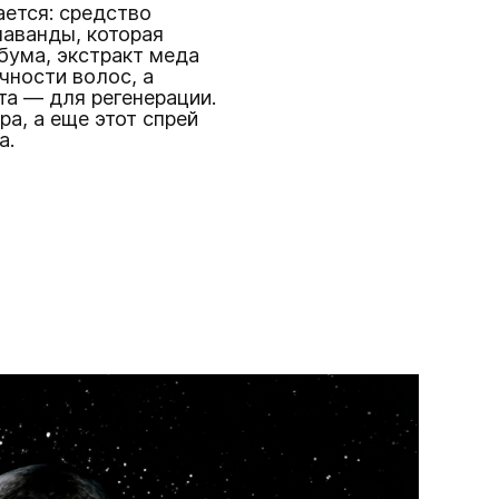
ется: средство
лаванды, которая
бума, экстракт меда
чности волос, а
та — для регенерации.
ра, а еще этот спрей
а.