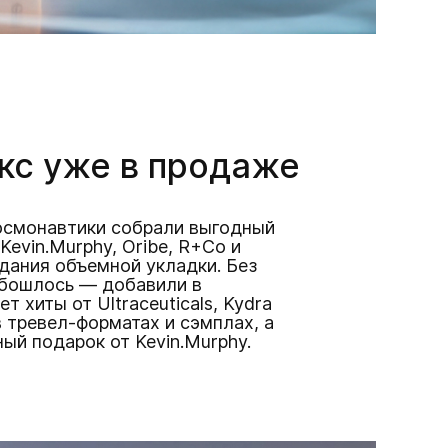
кс уже в продаже
космонавтики собрали выгодный
Kevin.Murphy, Oribe, R+Co и
дания объемной укладки. Без
обошлось — добавили в
т хиты от Ultraceuticals, Kydra
 в тревел-форматах и сэмплах, а
ый подарок от Kevin.Murphy.