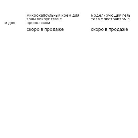
микрокапсульный крем для
моделирующий гель для
о
зоны вокруг глаз с
тела с экстрактом плюща
п
прополисом
скоро в продаже
скоро в продаже
с