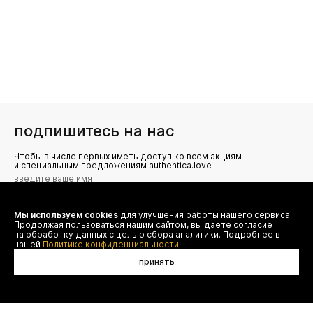
подпишитесь на нас
Чтобы в числе первых иметь доступ ко всем акциям
и специальным предложениям authentica.love
Мы используем cookies
для улучшения работы нашего сервиса.
Я даю согласие на сбор, обработку и хранение моих
Продолжая пользоваться нашим сайтом, вы даёте согласие
персональных данных (имя, email, телефон) для получения
рекламных и информационных рассылок от ООО 'БТ
на обработку данных с целью сбора аналитики. Подробнее в
Юнайтед', а также ознакомлен(а) с
нашей
Политике конфиденциальности.
Политикой конфиденциальности
принять