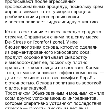
прописывают после агрессивных
профессиональных процедур, поскольку крем
хорошо снимает отек, ускоряет процесс
реабилитации и регенерацию кожи
и восстанавливает гидролипидную мантию.
Кожа в состоянии стресса нередко «радует»
отеками. Справиться с ними под силу
маске
De-Stress от [comfort zone]
. У нее
биоцеллюлозная основа, которую сделали
из ферментированного кокосового сока:
продукт хорошо впитывает сыворотку
и высвобождает ее, поскольку плотно
прилегает к коже лица и не сползает. Кроме
того, от маски возникает эффект компресса —
для эффективного оттока лимфы и борьбы
с отечностью. Основа пропитана сывороткой
с алоэ, календулой,
Тростником Обыкновенным и мощным компле
ксом других успокаивающих ингредиентов,
которые оперативно устраняют последствия
стресса — сухость, тусклый цвет лица,