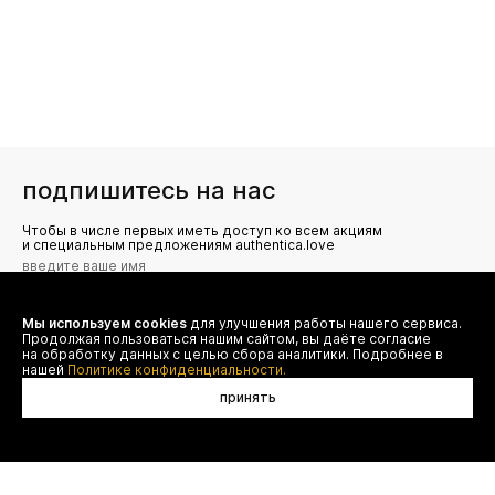
подпишитесь на нас
Чтобы в числе первых иметь доступ ко всем акциям
и специальным предложениям authentica.love
Мы используем cookies
для улучшения работы нашего сервиса.
Я даю согласие на сбор, обработку и хранение моих
Продолжая пользоваться нашим сайтом, вы даёте согласие
персональных данных (имя, email, телефон) для получения
рекламных и информационных рассылок от ООО 'БТ
на обработку данных с целью сбора аналитики. Подробнее в
Юнайтед', а также ознакомлен(а) с
нашей
Политике конфиденциальности.
Политикой конфиденциальности
принять