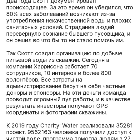
Два года Скотт документировал
происходящее. За это время он убедился, что
80% всех заболеваний возникают из-за
употребления некачественной воды и плохих
санитарных условий. Страдания людей
перевернуло сознание бывшего тусовщика, и
он решил во что бы то ни стало помочь им.
Так Скотт создал организацию по добыче
питьевой воды из скважин. Сегодня в
компании Харрисона работает 70
сотрудников, 10 интернов и более 800
волонтёров. Все затраты на
администрирование берут на себя частные
доноры и спонсоры. На эти деньги команда
проводит огромный пул работы, и в качестве
результата инвесторы получают GPS
координаты и фотографии скважины.
К 2019 году Charity: Water реализовали 35281
проект, 9562163 человека получили доступ к
чистой воде, программа помогла людям в 27