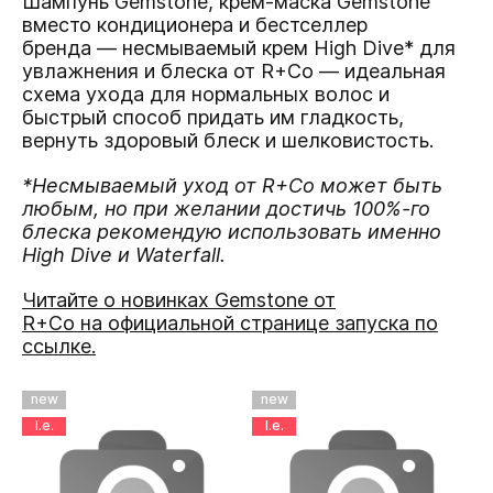
Шампунь Gemstone, крем-маска Gemstone
вместо кондиционера и бестселлер
бренда — несмываемый крем High Dive* для
увлажнения и блеска от R+Co — идеальная
схема ухода для нормальных волос и
быстрый способ придать им гладкость,
вернуть здоровый блеск и шелковистость.
*Несмываемый уход от R+Co может быть
любым, но при желании достичь 100%-го
блеска рекомендую использовать именно
High Dive и Waterfall.
Читайте о новинках Gemstone от
R+Co
на официальной странице запуска по
ссылке.
new
new
l.e.
l.e.