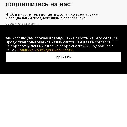
подпишитесь на нас
Чтобы в числе первых иметь доступ ко всем акциям
и специальным предложениям authentica.love
Мы используем cookies
для улучшения работы нашего сервиса.
Я даю согласие на сбор, обработку и хранение моих
Продолжая пользоваться нашим сайтом, вы даёте согласие
персональных данных (имя, email, телефон) для получения
рекламных и информационных рассылок от ООО 'БТ
на обработку данных с целью сбора аналитики. Подробнее в
Юнайтед', а также ознакомлен(а) с
нашей
Политике конфиденциальности.
Политикой конфиденциальности
принять
договор оферты
(495) 777-20-90
оплата
(800) 777-20-90
доставка
shop@authentica.love
возврат
режим работы: с 10:00 до 19:00
программа лояльности
пн - пт
контакты
отследить заказ
конфиденциальность
FAQ