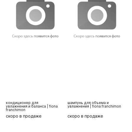
шампунь для объема и
шампунь для цвета и сияния
ш
увлажнения | fiona franchimon
волос | fiona franchimon
б
скоро в продаже
скоро в продаже
с