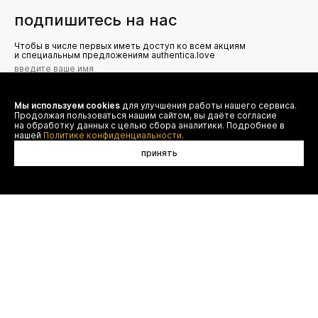
подпишитесь на нас
Чтобы в числе первых иметь доступ ко всем акциям
и специальным предложениям authentica.love
Мы используем cookies
для улучшения работы нашего сервиса.
Я даю согласие на сбор, обработку и хранение моих
Продолжая пользоваться нашим сайтом, вы даёте согласие
персональных данных (имя, email, телефон) для получения
рекламных и информационных рассылок от ООО 'БТ
на обработку данных с целью сбора аналитики. Подробнее в
Юнайтед', а также ознакомлен(а) с
нашей
Политике конфиденциальности.
Политикой конфиденциальности
принять
договор оферты
(495) 777-20-90
оплата
(800) 777-20-90
доставка
shop@authentica.love
возврат
режим работы: с 10:00 до 19:00
программа лояльности
пн - пт
контакты
отследить заказ
конфиденциальность
FAQ