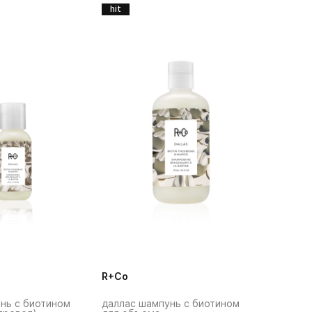
hit
R+Co
нь с биотином
даллас шампунь с биотином