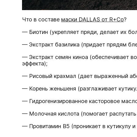
Что в составе
маски DALLAS от R+Co
?
— Биотин (укрепляет пряди, делает их бо
— Экстракт базилика (придает прядям бл
— Экстракт семян киноа (обеспечивает во
эффекта);
— Рисовый крахмал (дает выраженный абс
— Корень женьшеня (разглаживает кутикул
— Гидрогенизированное касторовое масло
— Молочная кислота (помогает распутать
— Провитамин B5 (проникает в кутикулу и 