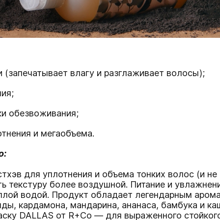
 (запечатывает влагу и разглаживает волосы);
ия;
и обезвоживания;
тнения и мегаобъема.
o:
хэв для уплотнения и объема тонких волос (и не 
ть текстуру более воздушной. Питание и увлажнени
еплой водой. Продукт обладает легендарным аро
ды, кардамона, мандарина, ананаса, бамбука и к
аску DALLAS от R+Co — для выраженного стойкого 