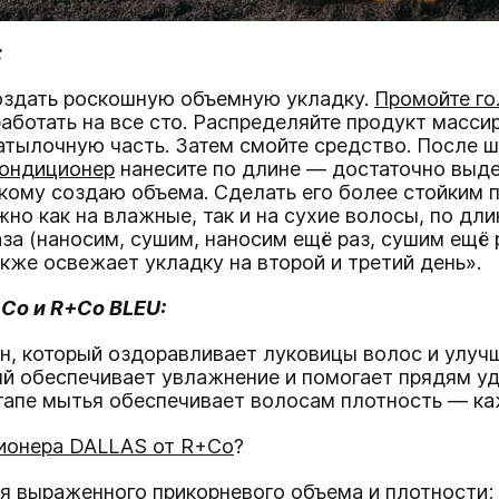
:
здать роскошную объемную укладку.
Промойте г
сработать на все сто. Распределяйте продукт мас
затылочную часть. Затем смойте средство. После 
ондиционер
нанесите по длине — достаточно выде
гкому создаю объема. Сделать его более стойким
но как на влажные, так и на сухие волосы, по дли
за (наносим, сушим, наносим ещё раз, сушим ещё р
же освежает укладку на второй и третий день»‎.
Co и R+Co BLEU:
н, который оздоравливает луковицы волос и улучш
й обеспечивает увлажнение и помогает прядям уде
апе мытья обеспечивает волосам плотность — каже
ионера DALLAS от R+Co
?
я выраженного прикорневого объема и плотности;