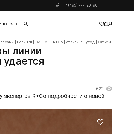
+7 (495) 777-20-90
ицо
тело
олосами
новинки
DALLAS
R+Co
стайлинг
уход
Объем
добавлен в корзину
ры линии
м удается
622
 у экспертов R+Co подробности о новой