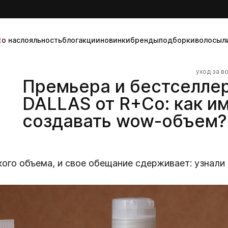
t
о нас
лояльность
блог
акции
новинки
бренды
подборки
волосы
л
уход за в
Премьера и бестселле
DALLAS от R+Co: как и
создавать wow-объем?
ого объема, и свое обещание сдерживает: узнали