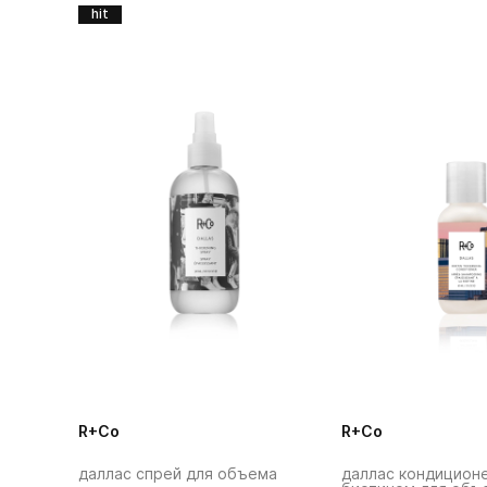
hit
R+Co
R+Co
даллас спрей для объема
даллас кондицион