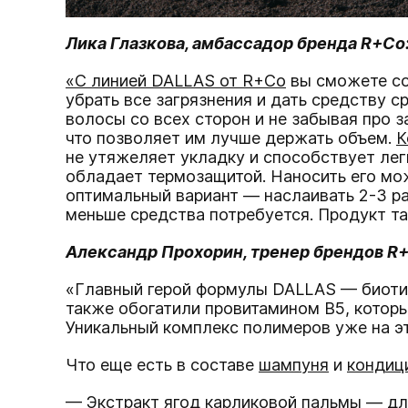
Лика Глазкова, амбассадор бренда R+Co
«‎
С линией DALLAS от R+Co
вы сможете со
убрать все загрязнения и дать средству 
волосы со всех сторон и не забывая про 
что позволяет им лучше держать объем.
К
не утяжеляет укладку и способствует ле
обладает термозащитой. Наносить его мож
оптимальный вариант — наслаивать 2-3 ра
меньше средства потребуется. Продукт так
Александр Прохорин, тренер брендов R+
«‎Главный герой формулы DALLAS — биоти
также обогатили провитамином B5, которы
Уникальный комплекс полимеров уже на эт
Что еще есть в составе
шампуня
и
кондиц
— Экстракт ягод карликовой пальмы — дл