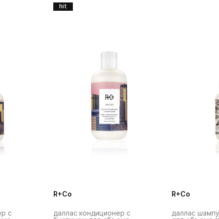
hit
R+Co
R+Co
ер с
даллас кондиционер с
даллас шампу