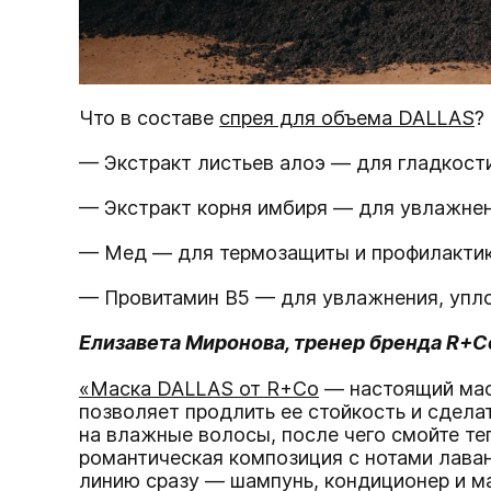
Что в составе
спрея для объема DALLAS
?
— Экстракт листьев алоэ — для гладкости
— Экстракт корня имбиря — для увлажнен
— Мед — для термозащиты и профилактик
— Провитамин В5 — для увлажнения, упло
Елизавета Миронова, тренер бренда R+C
«‎
Маска DALLAS от R+Co
— настоящий маст
позволяет продлить ее стойкость и сдела
на влажные волосы, после чего смойте т
романтическая композиция с нотами лаван
линию сразу — шампунь, кондиционер и м