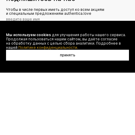
Чтобы в числе первых иметь доступ ко всем акциям
и специальным предложениям authentica.love
Мы используем cookies
для улучшения работы нашего сервиса.
Я даю согласие на сбор, обработку и хранение моих
Продолжая пользоваться нашим сайтом, вы даёте согласие
персональных данных (имя, email, телефон) для получения
рекламных и информационных рассылок от ООО 'БТ
на обработку данных с целью сбора аналитики. Подробнее в
Юнайтед', а также ознакомлен(а) с
нашей
Политике конфиденциальности.
Политикой конфиденциальности
принять
договор оферты
(495) 777-20-90
оплата
(800) 777-20-90
доставка
shop@authentica.love
возврат
режим работы: с 10:00 до 19:00
программа лояльности
пн - пт
контакты
отследить заказ
конфиденциальность
FAQ