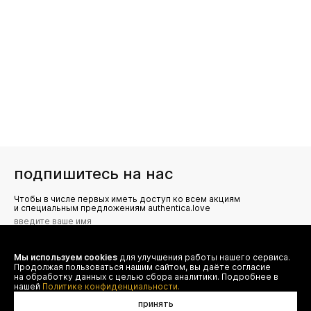
подпишитесь на нас
Чтобы в числе первых иметь доступ ко всем акциям
и специальным предложениям authentica.love
Мы используем cookies
для улучшения работы нашего сервиса.
Я даю согласие на сбор, обработку и хранение моих
Продолжая пользоваться нашим сайтом, вы даёте согласие
персональных данных (имя, email, телефон) для получения
рекламных и информационных рассылок от ООО 'БТ
на обработку данных с целью сбора аналитики. Подробнее в
Юнайтед', а также ознакомлен(а) с
нашей
Политике конфиденциальности.
Политикой конфиденциальности
принять