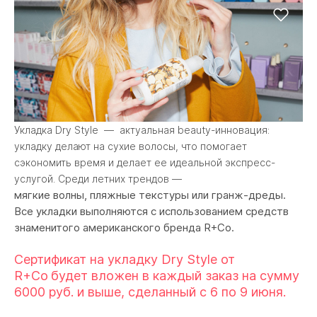
Укладка Dry Style — актуальная beauty-инновация:
укладку делают на сухие волосы, что помогает
сэкономить время и делает ее идеальной экспресс-
услугой. Среди летних трендов —
мягкие волны, пляжные текстуры или гранж-дреды.
Все укладки выполняются с использованием средств
знаменитого американского бренда R+Co.
Сертификат на укладку Dry Style от
R+Co
будет вложен в каждый заказ на сумму
6000 руб. и выше, сделанный с 6 по 9 июня.