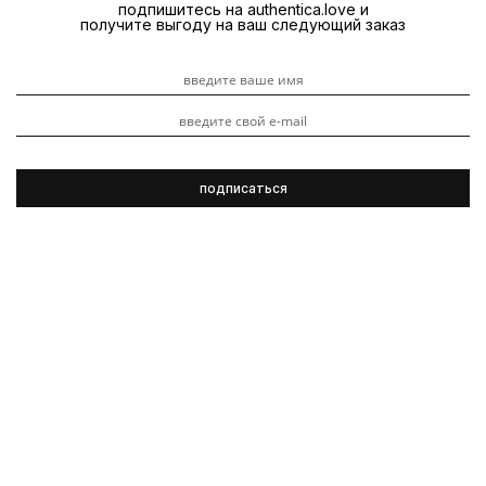
от 3000 рублей.
подпишитесь на authentica.love и
получите выгоду на ваш следующий заказ
В числе семплов — миниатюры шампуня и кондиционера
"Роскошь золота" (15 мл), трансформирующий крем для
укладки Imperial Blowout (15 мл) и два саше (шампунь и
кондиционер) из линии "Великолепие цвета" (7 мл).
Рассказываем о них и о том, с какими еще средствами у
Oribe их можно сочетать.