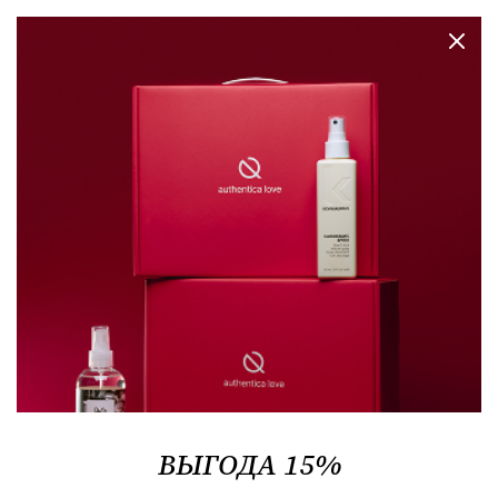
покупки
добавлен в корзину
недели
Подарок за покупку:
семплы ухода за волосами
и стайлинга Oribe
6 сентября 2018
466
В этом месяце
Oribe
исполняется 10 лет. Начиная с 6
ВЫГОДА 15%
сентября, будем вкладывать семплы ухода за
волосами и стайлинга культовой марки во все заказы