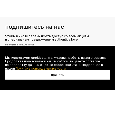
подпишитесь на нас
Чтобы в числе первых иметь доступ ко всем акциям
и специальным предложениям authentica.love
Мы используем cookies
для улучшения работы нашего сервиса.
Я даю согласие на сбор, обработку и хранение моих
Продолжая пользоваться нашим сайтом, вы даёте согласие
персональных данных (имя, email, телефон) для получения
рекламных и информационных рассылок от ООО 'БТ
на обработку данных с целью сбора аналитики. Подробнее в
Юнайтед', а также ознакомлен(а) с
нашей
Политике конфиденциальности.
Политикой конфиденциальности
принять
договор оферты
(495) 777-20-90
оплата
(800) 777-20-90
доставка
shop@authentica.love
возврат
режим работы: с 10:00 до 19:00