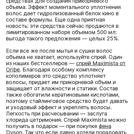
средствах для создания прикорневого
объема. Эффект моментального уплотнения
волос дает гидролизованный белок кино в
составе формулы. Еще одна приятная
новость: эти средства сейчас продаются в
лимитированном наборе объемом 500 мл:
выгода такого предложения — целых 25%.
Если все же после мытья и сушки волос
объема не хватает, используйте спрей. Один
из наших бестселлеров —
спрей Maximista от
Oribe
. Благодаря особому комплексу
кополимеров это средство уплотняет
волосы, придает им прикорневой объем и
защищает от влажности и статики. Состав
также обогатили кератиновыми кислотами,
поэтому стайлинговое средство будет давать
и уходовый эффект и укреплять волосы.
Легкость при расчесывании — заслуга
хлорида цетримония. Спрей Maximista можно
получить в подарок — при покупке
фена
Dyson
. Так что если давно хотели порадовать