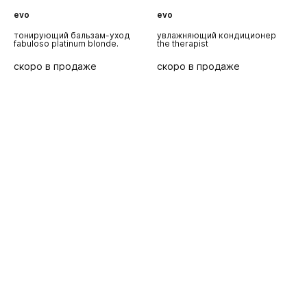
evo
evo
e
тонирующий бальзам-уход
увлажняющий кондиционер
у
fabuloso platinum blonde.
the therapist
t
скоро в продаже
скоро в продаже
с