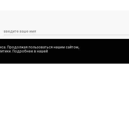
са. Продолжая пользоваться нашим сайтом,
Я даю согласие на сбор, обработку и хранение моих персональных
литики. Подробнее в нашей
информационных рассылок от ООО 'БТ Юнайтед', а также ознаком
заказ
(495) 777-20-90
иальность
(800) 777-20-90
shop@authentica.love
режим работы: с 10:00 до 19:00 пн 