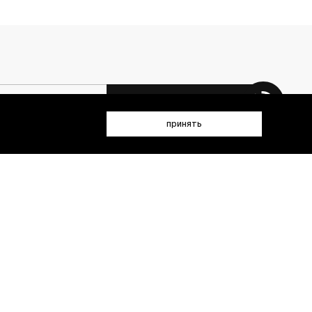
 данных (имя, email, телефон) для получения рекламных и
принять
лен(а) с
Политикой конфиденциальности
- пт