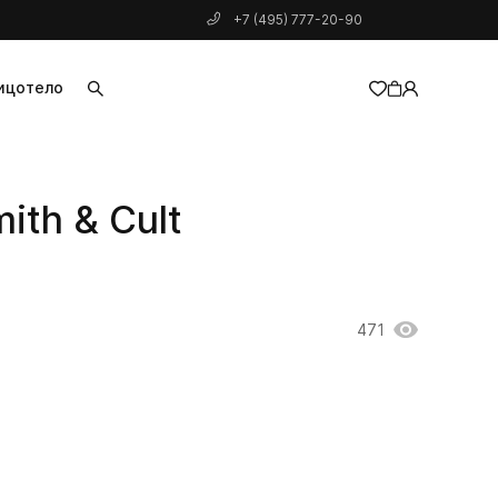
+7 (495) 777-20-90
ицо
тело
добавлен в корзину
ith & Cult
471