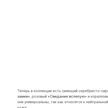
Теперь в коллекции есть сияющий серебристо-си
замки»
, розовый
«Свидание вслепую»
и коралло
они универсальны, так как относятся к нейтрально
кожи.