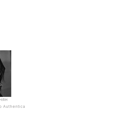
нян
 Authentica