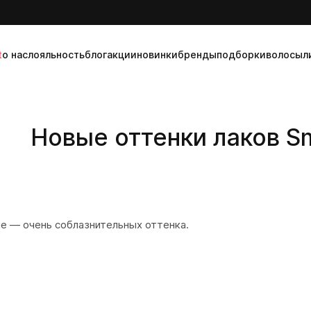
t
о нас
лояльность
блог
акции
новинки
бренды
подборки
волосы
л
Новые оттенки лаков Sm
ние — очень соблазнительных оттенка.