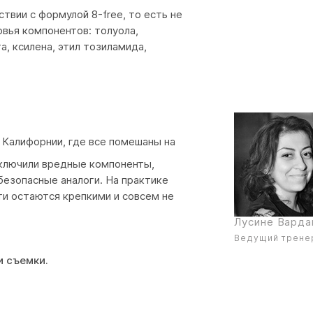
ствии с формулой 8-free, то есть не
вья компонентов: толуола,
, ксилена, этил тозиламида,
в Калифорнии, где все помешаны на
сключили вредные компоненты,
безопасные аналоги. На практике
ти остаются крепкими и совсем не
Лусине Варда
Ведущий тренер
и съемки.