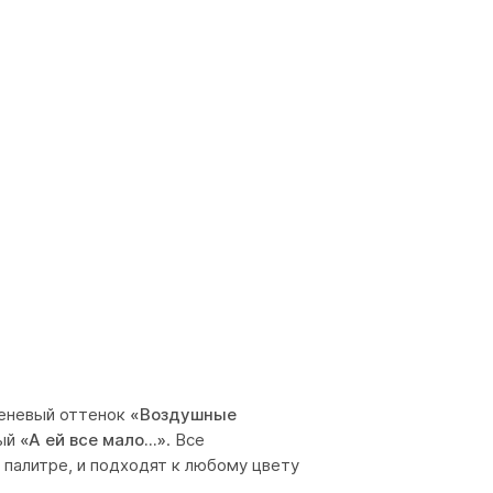
реневый оттенок
«Воздушные
вый
«А ей все мало...»
. Все
й палитре, и подходят к любому цвету