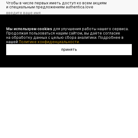
Чтобы в числе первых иметь доступ ко всем акциям
и специальным предложениям authentica.love
Мы используем cookies
для улучшения работы нашего сервиса.
Я даю согласие на сбор, обработку и хранение моих
Продолжая пользоваться нашим сайтом, вы даёте согласие
персональных данных (имя, email, телефон) для получения
рекламных и информационных рассылок от ООО 'БТ
на обработку данных с целью сбора аналитики. Подробнее в
Юнайтед', а также ознакомлен(а) с
нашей
Политике конфиденциальности.
Политикой конфиденциальности
принять
договор оферты
(495) 777-20-90
оплата
(800) 777-20-90
доставка
shop@authentica.love
возврат
режим работы: с 10:00 до 19:00
программа лояльности
пн - пт
контакты
отследить заказ
конфиденциальность
FAQ
© authentica