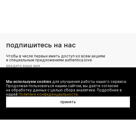
подпишитесь на нас
Чтобы в числе первых иметь доступ ко всем акциям
и специальным предложениям authentica.love
Мы используем cookies
для улучшения работы нашего сервиса.
Я даю согласие на сбор, обработку и хранение моих
Продолжая пользоваться нашим сайтом, вы даёте согласие
персональных данных (имя, email, телефон) для получения
рекламных и информационных рассылок от ООО 'БТ
на обработку данных с целью сбора аналитики. Подробнее в
Юнайтед', а также ознакомлен(а) с
нашей
Политике конфиденциальности.
Политикой конфиденциальности
принять
договор оферты
(495) 777-20-90