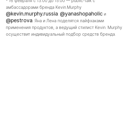
- 16 февраля с 13.00 до 15.00 — public-talk с
амбассадорами бренда Kevin.Murphy
@kevin.murphy.russia
@yanashopaholic
:
и
@pestrova
. Яна и Лена поделятся лайфхаками
применения продуктов, а ведущий стилист Kevin. Murphy
осуществит индивидуальный подбор средств бренда.