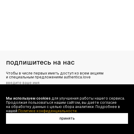
подпишитесь на нас
Чтобы в числе первых иметь доступ ко всем акциям
и специальным предложениям authentica.love
Мы используем cookies
для улучшения работы нашего сервиса.
Я даю согласие на сбор, обработку и хранение моих
Продолжая пользоваться нашим сайтом, вы даёте согласие
персональных данных (имя, email, телефон) для получения
рекламных и информационных рассылок от ООО 'БТ
на обработку данных с целью сбора аналитики. Подробнее в
Юнайтед', а также ознакомлен(а) с
нашей
Политике конфиденциальности.
Политикой конфиденциальности
принять