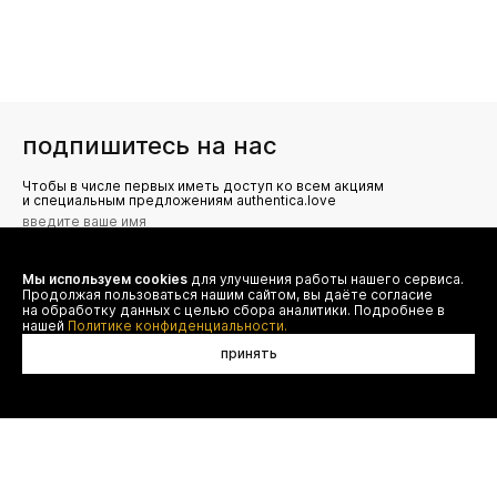
подпишитесь на нас
Чтобы в числе первых иметь доступ ко всем акциям
и специальным предложениям authentica.love
Мы используем cookies
для улучшения работы нашего сервиса.
Я даю согласие на сбор, обработку и хранение моих
Продолжая пользоваться нашим сайтом, вы даёте согласие
персональных данных (имя, email, телефон) для получения
рекламных и информационных рассылок от ООО 'БТ
на обработку данных с целью сбора аналитики. Подробнее в
Юнайтед', а также ознакомлен(а) с
нашей
Политике конфиденциальности.
Политикой конфиденциальности
принять
договор оферты
(495) 777-20-90
оплата
(800) 777-20-90