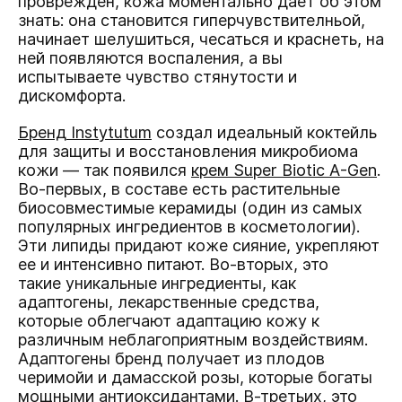
проврежден, кожа моментально дает об этом
знать: она становится гиперчувствителньой,
начинает шелушиться, чесаться и краснеть, на
ней появляются воспаления, а вы
испытываете чувство стянутости и
дискомфорта.
Бренд Instytutum
создал идеальный коктейль
для защиты и восстановления микробиома
кожи — так появился
крем Super Biotic A-Gen
.
Во-первых, в составе есть растительные
биосовместимые керамиды (один из самых
популярных ингредиентов в косметологии).
Эти липиды придают коже сияние, укрепляют
ее и интенсивно питают. Во-вторых, это
такие уникальные ингредиенты, как
адаптогены, лекарственные средства,
которые облегчают адаптацию кожу к
различным неблагоприятным воздействиям.
Адаптогены бренд получает из плодов
черимойи и дамасской розы, которые богаты
мощными антиоксидантами. В-третьих, это