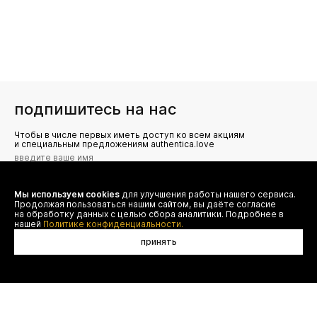
подпишитесь на нас
Чтобы в числе первых иметь доступ ко всем акциям
и специальным предложениям authentica.love
Мы используем cookies
для улучшения работы нашего сервиса.
Я даю согласие на сбор, обработку и хранение моих
Продолжая пользоваться нашим сайтом, вы даёте согласие
персональных данных (имя, email, телефон) для получения
рекламных и информационных рассылок от ООО 'БТ
на обработку данных с целью сбора аналитики. Подробнее в
Юнайтед', а также ознакомлен(а) с
нашей
Политике конфиденциальности.
Политикой конфиденциальности
принять
договор оферты
(495) 777-20-90