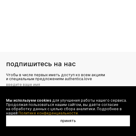
подпишитесь на нас
Чтобы в числе первых иметь доступ ко всем акциям
и специальным предложениям authentica.love
Мы используем cookies
для улучшения работы нашего сервиса.
Я даю согласие на сбор, обработку и хранение моих
Продолжая пользоваться нашим сайтом, вы даёте согласие
персональных данных (имя, email, телефон) для получения
рекламных и информационных рассылок от ООО 'БТ
на обработку данных с целью сбора аналитики. Подробнее в
Юнайтед', а также ознакомлен(а) с
нашей
Политике конфиденциальности.
Политикой конфиденциальности
принять