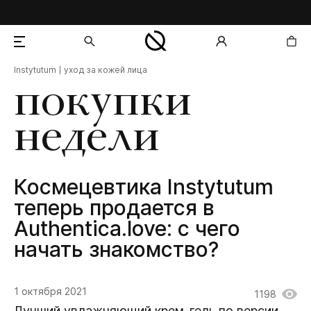
Instytutum
уход за кожей лица
добавлен в корзину
покупки
недели
Космецевтика Instytutum
теперь продается в
Authentica.love: с чего
начать знакомство?
1 октября 2021
1198
Лучший увлажняющий крем-гель по версии