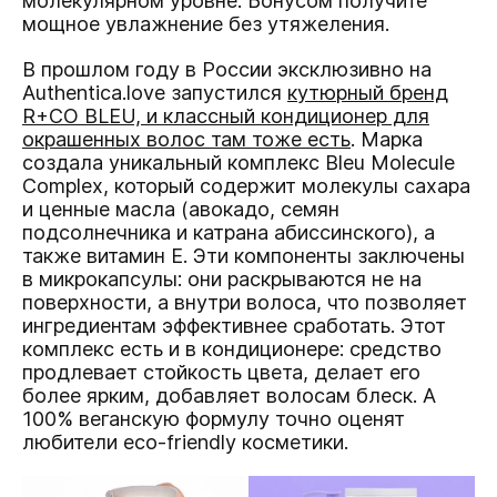
молекулярном уровне. Бонусом получите
мощное увлажнение без утяжеления.
В прошлом году в России эксклюзивно на
Authentica.love запустился
кутюрный бренд
R+CO BLEU, и классный кондиционер для
окрашенных волос там тоже есть
. Марка
создала уникальный комплекс Bleu Molecule
Complex, который содержит молекулы сахара
и ценные масла (авокадо, семян
подсолнечника и катрана абиссинского), а
также витамин Е. Эти компоненты заключены
в микрокапсулы: они раскрываются не на
поверхности, а внутри волоса, что позволяет
ингредиентам эффективнее сработать. Этот
комплекс есть и в кондиционере: средство
продлевает стойкость цвета, делает его
более ярким, добавляет волосам блеск. А
100% веганскую формулу точно оценят
любители eco-friendly косметики.