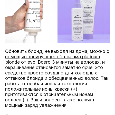
Обновить блонд, не выходя из дома, можно
с
помощью тонирующего бальзама platinum
blonde от evo
. Всего 3 минуты на волосах, и
окрашивание становится заметно ярче. Это
средство просто создано для холодных
оттенков блонда и обесцвеченных волос. Так
работает особая ионная технология:
положительные ионы краски (+)
притягиваются к отрицательным ионам
волоса (-). Ваши волосы также получат
мощный заряд увлажнения.