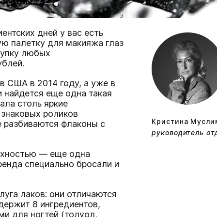
ентских дней у вас есть
ую палетку для макияжа глаз
купку любых
рублей.
 США в 2014 году, а уже в
и найдется еще одна такая
ала столь яркие
 знаковых роликов
Кристина Мусли
е разбиваются флаконы с
руководитель отд
рхностью — еще одна
ренда специально бросали и
луга лаков: они отличаются
держит 8 ингредиентов,
и для ногтей (толуол,