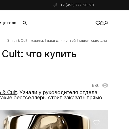
+7 (495) 777-20-90
ицо
тело
Smith & Cult
макияж
лаки для ногтей
клиентские дни
добавлен в корзину
Cult: что купить
680
 & Cult
. Узнали у руководителя отдела
какие бестселлеры стоит заказать прямо