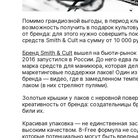
Помимо грандиозной выгоды, в период кли
возможность получить в подарок культов
от бренда: для этого нужно совершить по
средств Smith & Cult на сумму от 10 000 
Бренд Smith & Cult
вышел на бьюти-рынок в
2016 запустился в России. До него едва л
марка средств для маникюра, которая дел
маркетинговые поддержки лаков! Один из
бренда — видео, где в замедленном темп
лаком (в них стреляют пулями).
Золотые крышки у лаков с неровной пове
креативность от бренда: создательницы б
били их.
Красивая упаковка — не единственная зас
высоким качеством. 8-Free формула не со
которые потенциально могут быть вредным