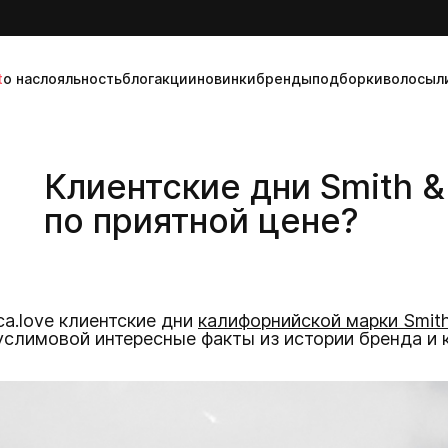
t
о нас
лояльность
блог
акции
новинки
бренды
подборки
волосы
л
Клиентские дни Smith & 
по приятной цене?
ica.love клиентские дни
калифорнийской марки Smith
услимовой интересные факты из истории бренда и 