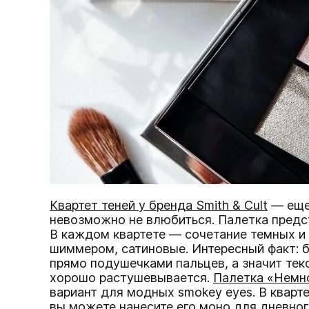
Квартет теней у бренда Smith & Cult
— еще 
невозможно не влюбиться. Палетка предст
В каждом квартете — сочетание темных и 
шиммером, сатиновые. Интересный факт: б
прямо подушечками пальцев, а значит текс
хорошо растушевывается.
Палетка «Немно
вариант для модных smokey eyes. В кварте
вы можете нанесите его моно для дневног