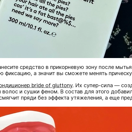
анесите средство в прикорневую зону после мытья
ую фиксацию, а значит вы сможете менять прическу
ондиционер bride of gluttony
. Их супер-сила — соз
я волос и сушки феном. В состав для этого добави
смягчит пряди без эффекта утяжеления, а еще пре