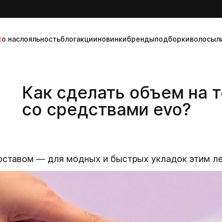
t
о нас
лояльность
блог
акции
новинки
бренды
подборки
волосы
л
Как сделать объем на 
со средствами evo?
оставом — для модных и быстрых укладок этим ле