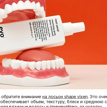
у, обратите внимание
на лосьон shape vixen
. Это оч
обеспечивает объем, текстуру, блеск и среднюю ст
 или влажные волосы и принимайтесь за укладку.