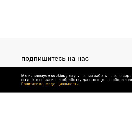
подпишитесь на нас
Чтобы в числе первых иметь доступ ко всем акциям
и специальным предложениям authentica.love
Мы используем cookies
для улучшения работы нашего серви
вы даёте согласие на обработку данных с целью сбора ана
Политике конфиденциальности.
договор оферты
отследить 
оплата
конфиденц