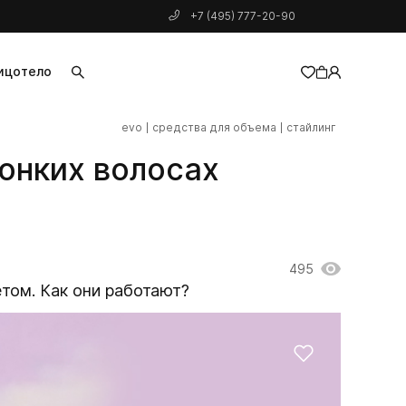
+7 (495) 777-20-90
ицо
тело
evo
средства для объема
стайлинг
добавлен в корзину
тонких волосах
495
том. Как они работают?