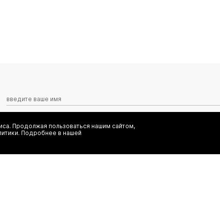
са. Продолжая пользоваться нашим сайтом,
Я даю согласие на сбор, обработку и хранение моих персональных
литики. Подробнее в нашей
информационных рассылок от ООО 'БТ Юнайтед', а также ознаком
заказ
(495) 777-20-90
иальность
(800) 777-20-90