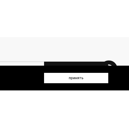
 данных (имя, email, телефон) для получения рекламных и
принять
лен(а) с
Политикой конфиденциальности