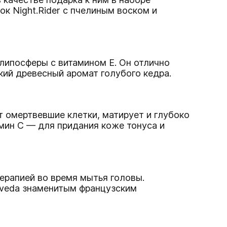
к Night.Rider с пчелиным воском и
 липосферы с витамином Е. Он отлично
кий древесный аромат голубого кедра.
т омертвевшие клетки, матирует и глубоко
амин C — для придания коже тонуса и
ерапией во время мытья головы.
Aveda знаменитым французским