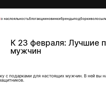
t
о нас
лояльность
блог
акции
новинки
бренды
подборки
волосы
л
К 23 февраля: Лучшие 
мужчин
ку с подарками для настоящих мужчин. В ней вы н
защитников.