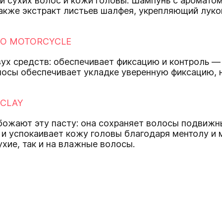
 сухих волос и кожи головы. Шампунь с аромато
акже экстракт листьев шалфея, укрепляющий лук
O MOTORCYCLE
вух средств: обеспечивает фиксацию и контроль — 
лосы обеспечивает укладке уверенную фиксацию, н
 CLAY
ожают эту пасту: она сохраняет волосы подвижн
и успокаивает кожу головы благодаря ментолу и 
ухие, так и на влажные волосы.