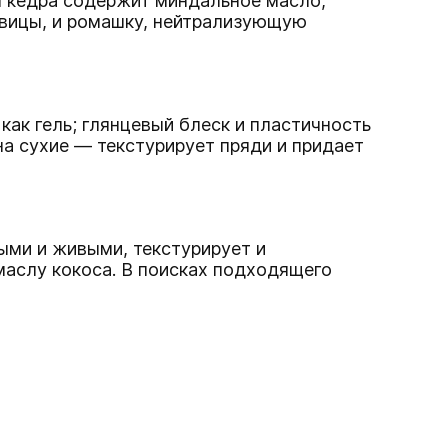
м кедра содержит миндальное масло,
овицы, и ромашку, нейтрализующую
как гель; глянцевый блеск и пластичность
а сухие — текстурирует пряди и придает
ыми и живыми, текстурирует и
маслу кокоса. В поисках подходящего