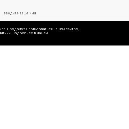
са. Продолжая пользоваться нашим сайтом,
Я даю согласие на сбор, обработку и хранение моих персональных
литики. Подробнее в нашей
информационных рассылок от ООО 'БТ Юнайтед', а также ознаком
заказ
(495) 777-20-90
иальность
(800) 777-20-90
shop@authentica.love
режим работы: с 10:00 до 19:00 пн 