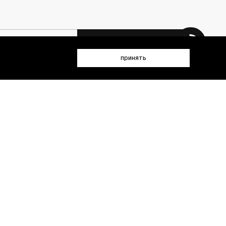
 данных (имя, email, телефон) для получения рекламных и
принять
лен(а) с
Политикой конфиденциальности
- пт