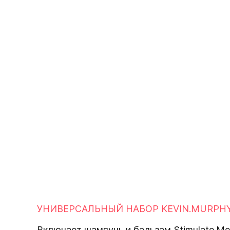
УНИВЕРСАЛЬНЫЙ НАБОР KEVIN.MURPHY 
Включает шампунь и бальзам Stimulate.Me