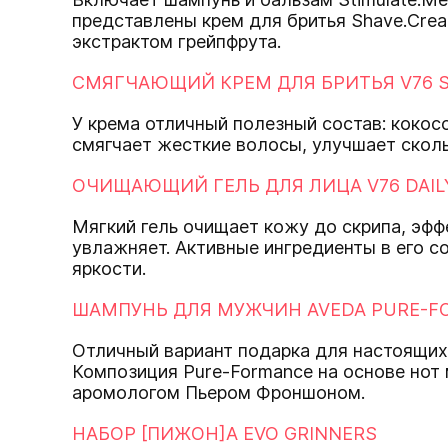
представлены крем для бритья Shave.Crea
экстрактом грейпфрута.
СМЯГЧАЮЩИЙ КРЕМ ДЛЯ БРИТЬЯ V76 
У крема отличный полезный состав: кокос
смягчает жесткие волосы, улучшает сколь
ОЧИЩАЮЩИЙ ГЕЛЬ ДЛЯ ЛИЦА V76 DAILY
Мягкий гель очищает кожу до скрипа, эфф
увлажняет. Активные ингредиенты в его с
яркости.
ШАМПУНЬ ДЛЯ МУЖЧИН AVEDA PURE-F
Отличный вариант подарка для настоящих
Композиция Pure-Formance на основе нот
аромологом Пьером Фроншоном.
НАБОР [ПИЖОН]А EVO GRINNERS