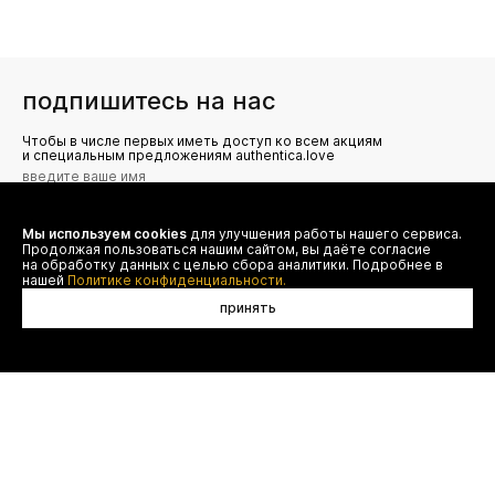
подпишитесь на нас
Чтобы в числе первых иметь доступ ко всем акциям
и специальным предложениям authentica.love
Мы используем cookies
для улучшения работы нашего сервиса.
Я даю согласие на сбор, обработку и хранение моих
Продолжая пользоваться нашим сайтом, вы даёте согласие
персональных данных (имя, email, телефон) для получения
рекламных и информационных рассылок от ООО 'БТ
на обработку данных с целью сбора аналитики. Подробнее в
Юнайтед', а также ознакомлен(а) с
нашей
Политике конфиденциальности.
Политикой конфиденциальности
принять
договор оферты
(495) 777-20-90
оплата
(800) 777-20-90
доставка
shop@authentica.love
возврат
режим работы: с 10:00 до 19:00
программа лояльности
пн - пт