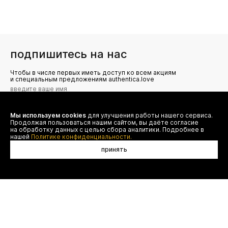
подпишитесь на нас
Чтобы в числе первых иметь доступ ко всем акциям
и специальным предложениям authentica.love
Мы используем cookies
для улучшения работы нашего сервиса.
Я даю согласие на сбор, обработку и хранение моих
Продолжая пользоваться нашим сайтом, вы даёте согласие
персональных данных (имя, email, телефон) для получения
рекламных и информационных рассылок от ООО 'БТ
на обработку данных с целью сбора аналитики. Подробнее в
Юнайтед', а также ознакомлен(а) с
нашей
Политике конфиденциальности.
Политикой конфиденциальности
принять
договор оферты
(495) 777-20-90
оплата
(800) 777-20-90
доставка
shop@authentica.love
возврат
режим работы: с 10:00 до 19:00