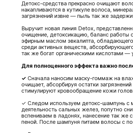
Детокс-средства прекрасно очищают воло
накапливаются в кутикуле волоса, минер
загрязнений извне — пыль так же задержи
Выручит новая линия Detox, представлен
очищение, детоксикацию, баланс работы 
эфирным маслом эвкалипта, обладающего 
среди активных веществ, абсорбирующего
так же богат органическими кислотами — 
Для полноценного эффекта важно посл
✓
Cначала наносим
маску-гоммаж
на вла
очищает, абсорбируя остатки загрязнени
стимулируют кровообращение кожи голов
✓ Следом используем
детокс-шампунь с 
деятельность сальных желез, попутно сни
вспениваем в ладонях, нанесение так же
пеной. После шампуня питаем волосы с по