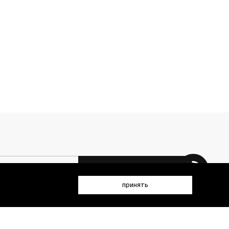
 данных (имя, email, телефон) для получения рекламных и
принять
лен(а) с
Политикой конфиденциальности