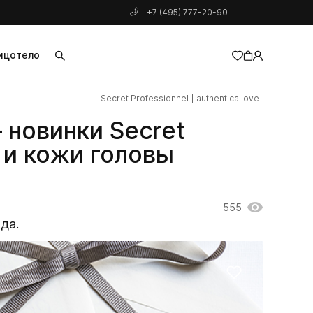
+7 (495) 777-20-90
ицо
тело
Secret Professionnel
authentica.love
добавлен в корзину
 новинки Secret
с и кожи головы
555
да.