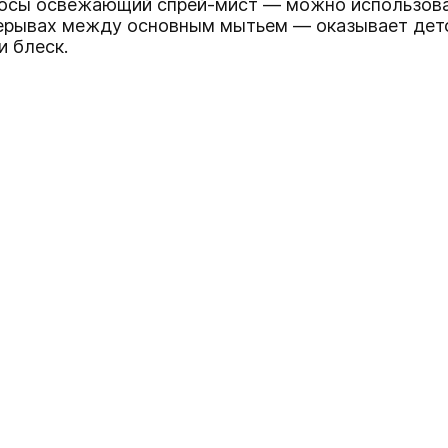
лосы
освежающий спрей-мист
— можно использоват
перерывах между основным мытьем — оказывает дет
и блеск.