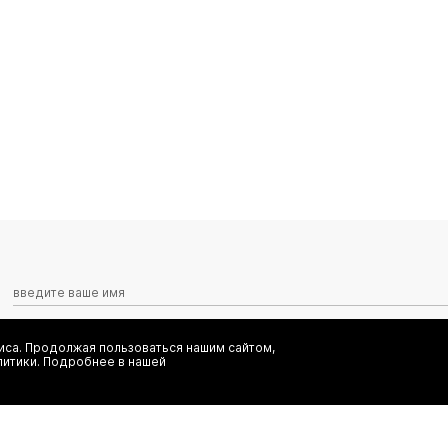
са. Продолжая пользоваться нашим сайтом,
Я даю согласие на сбор, обработку и хранение моих персональных
литики. Подробнее в нашей
информационных рассылок от ООО 'БТ Юнайтед', а также ознаком