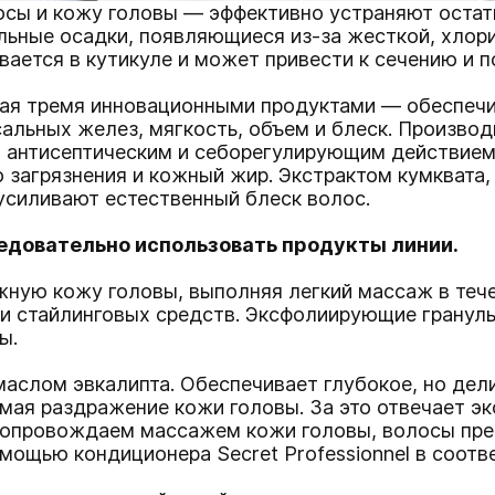
сы и кожу головы — эффективно устраняют остатк
альные осадки, появляющиеся из-за жесткой, хло
вается в кутикуле и может привести к сечению и п
ная тремя инновационными продуктами — обеспеч
сальных желез, мягкость, объем и блеск. Произво
антисептическим и себорегулирующим действием,
 загрязнения и кожный жир. Экстрактом кумквата,
усиливают естественный блеск волос.
едовательно использовать продукты линии.
жную кожу головы, выполняя легкий массаж в теч
й и стайлинговых средств. Эксфолиирующие гранул
ы.
маслом эвкалипта
. Обеспечивает глубокое, но дел
мая раздражение кожи головы. За это отвечает э
 сопровождаем массажем кожи головы, волосы пре
мощью кондиционера Secret Professionnel в соотв