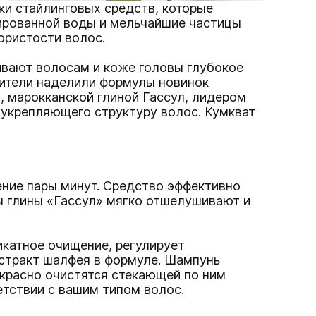
и стайлинговых средств, которые
рированной воды и мельчайшие частицы
ористости волос.
ивают волосам и коже головы глубокое
дители наделили формулы новинок
 марокканской глиной Гассул, лидером
 укрепляющего структуру волос. Кумкват
ение пары минут. Средство эффективно
ы глины «Гассул» мягко отшелушивают и
икатное очищение, регулирует
кстракт шалфея в формуле. Шампунь
красно очистятся стекающей по ним
етствии с вашим типом волос.