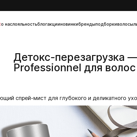
t
о нас
лояльность
блог
акции
новинки
бренды
подборки
волосы
л
Детокс-перезагрузка —
Professionnel для воло
щий спрей-мист для глубокого и деликатного ухо