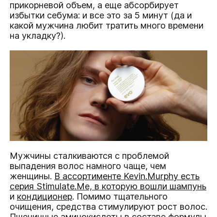
прикорневой объем, а еще абсорбирует
избытки себума: и все это за 5 минут (да и
какой мужчина любит тратить много времени
на укладку?).
Мужчины сталкиваются с проблемой
выпадения волос намного чаще, чем
женщины.
В ассортименте Kevin.Murphy есть
серия Stimulate.Me, в которую вошли шампунь
и
кондиционер
. Помимо тщательного
очищения, средства стимулируют рост волос.
Пшеничные аминокислоты в составе формулы