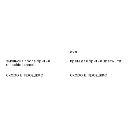
evo
крем для бритья überwurst
пена для бритья muschio
ш
bianco
р
m
скоро в продаже
скоро в продаже
с