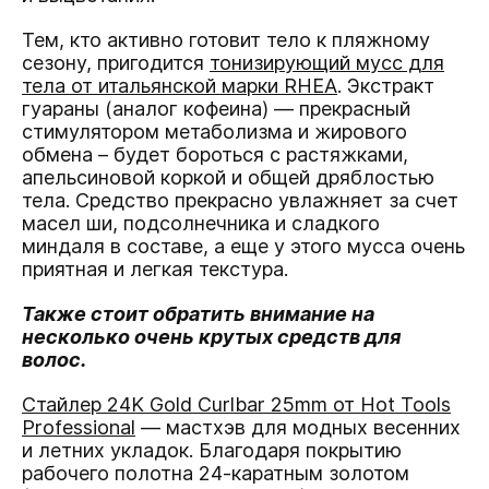
Тем, кто активно готовит тело к пляжному
сезону, пригодится
тонизирующий мусс для
тела от итальянской марки RHEA
. Экстракт
гуараны (аналог кофеина) — прекрасный
стимулятором метаболизма и жирового
обмена – будет бороться с растяжками,
апельсиновой коркой и общей дряблостью
тела. Средство прекрасно увлажняет за счет
масел ши, подсолнечника и сладкого
миндаля в составе, а еще у этого мусса очень
приятная и легкая текстура.
Также стоит обратить внимание на
несколько очень крутых средств для
волос.
Стайлер 24K Gold Curlbar 25mm от Hot Tools
Professional
— мастхэв для модных весенних
и летних укладок. Благодаря покрытию
рабочего полотна 24-каратным золотом