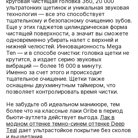
круговая чистящая головка 360, 20 000
ультратонких щетинок и уникальная звуковая
технология — все это способствует
тщательному и безопасному очищению зубов.
Еще у этих гаджетов цилиндрическая форма
чистящей поверхности, а значит вы сможете
одновременно убирать налет с верхней и
нижней челюстей. Инновационность Mega
Ten — и в способе очистки: головка щетки не
крутится, а издает серию звуковых
вибраций — более 16 000 в минуту.
Именно за счет этого и происходит
тщательное очищение. Щетки также
оснащены двухминутным таймером, что
позволяет контролировать время чистки.
Не забудьте об идеальном маникюре, тем
более что на классные лаки Oribe в период
бьюти-аутлета действует выгода.
Лак в
модном оттенке темно-синем оттенке Deep
Teal
дает ультрастойкое покрытие без сколов
и выцветания.